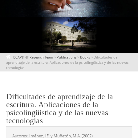
content
DEAP&NT Research Team
>
Publications
>
Books
>
Dificultades de
aprendizaje de la escritura. Aplicaciones de la psicolingüística y de las nuevas
tecnologías
Dificultades de aprendizaje de la
escritura. Aplicaciones de la
psicolingüística y de las nuevas
tecnologías
Autores: Jiménez, J.E. y Muñetón, M.A. (2002)