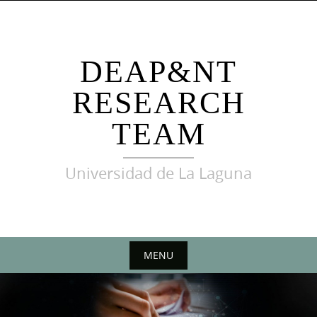
Skip
to
content
DEAP&NT
RESEARCH
TEAM
Universidad de La Laguna
MENU
Skip
to