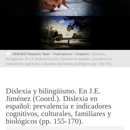
content
DEAP&NT Research Team
>
Publications
>
Chapters
>
Dislexia y
bilingüismo. En J.E. Jiménez (Coord.). Dislexia en español: prevalencia e
indicadores cognitivos, culturales, familiares y biológicos (pp. 155-170).
Dislexia y bilingüismo. En J.E.
Jiménez (Coord.). Dislexia en
español: prevalencia e indicadores
cognitivos, culturales, familiares y
biológicos (pp. 155-170).