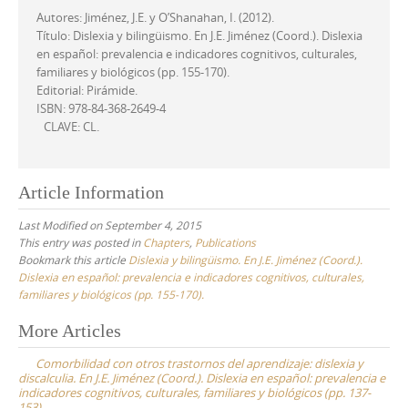
Autores: Jiménez, J.E. y O’Shanahan, I. (2012).
Título: Dislexia y bilingüismo. En J.E. Jiménez (Coord.). Dislexia
en español: prevalencia e indicadores cognitivos, culturales,
familiares y biológicos (pp. 155-170).
Editorial: Pirámide.
ISBN: 978-84-368-2649-4
CLAVE: CL.
Article Information
Last Modified on September 4, 2015
This entry was posted in
Chapters
,
Publications
Bookmark this article
Dislexia y bilingüismo. En J.E. Jiménez (Coord.).
Dislexia en español: prevalencia e indicadores cognitivos, culturales,
familiares y biológicos (pp. 155-170).
Post
More Articles
navigation
Comorbilidad con otros trastornos del aprendizaje: dislexia y
discalculia. En J.E. Jiménez (Coord.). Dislexia en español: prevalencia e
indicadores cognitivos, culturales, familiares y biológicos (pp. 137-
153).