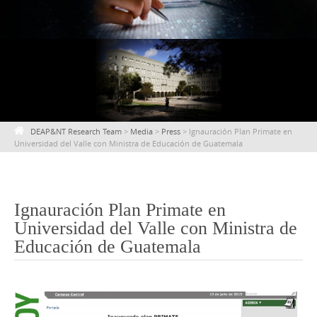
content
DEAP&NT Research Team
>
Media
>
Press
>
Ignauración Plan Primate en
Universidad del Valle con Ministra de Educación de Guatemala
Ignauración Plan Primate en
Universidad del Valle con Ministra de
Educación de Guatemala