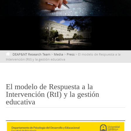
content
DEAP&NT Research Team
>
Media
>
Press
>
El modelo de Respuesta a la
Intervención (RtI) y la gestión educativa
El modelo de Respuesta a la
Intervención (RtI) y la gestión
educativa