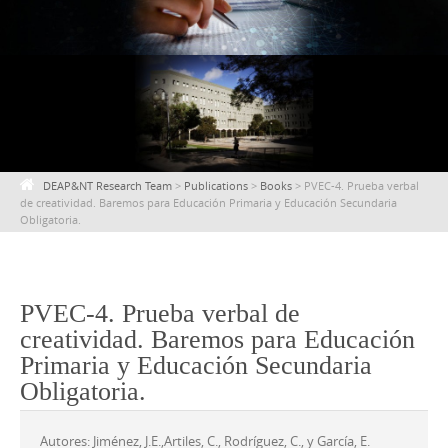
content
DEAP&NT Research Team
>
Publications
>
Books
>
PVEC-4. Prueba verbal
de creatividad. Baremos para Educación Primaria y Educación Secundaria
Obligatoria.
PVEC-4. Prueba verbal de
creatividad. Baremos para Educación
Primaria y Educación Secundaria
Obligatoria.
Autores: Jiménez, J.E.,Artiles, C., Rodríguez, C., y García, E.