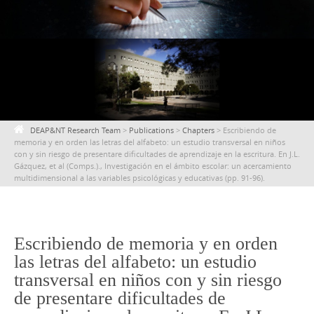
content
DEAP&NT Research Team
>
Publications
>
Chapters
>
Escribiendo de
memoria y en orden las letras del alfabeto: un estudio transversal en niños
con y sin riesgo de presentare dificultades de aprendizaje en la escritura. En J.L.
Gázquez, et al (Comps.)., Investigación en el ámbito escolar: un acercamiento
multidimensional a las variables psicológicas y educativas (pp. 91-96).
Escribiendo de memoria y en orden
las letras del alfabeto: un estudio
transversal en niños con y sin riesgo
de presentare dificultades de