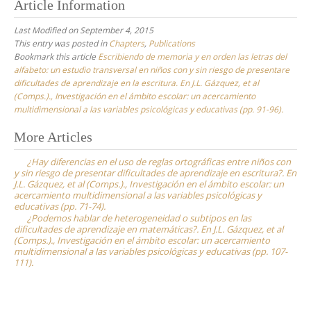
Article Information
Last Modified on September 4, 2015
This entry was posted in
Chapters
,
Publications
Bookmark this article
Escribiendo de memoria y en orden las letras del
alfabeto: un estudio transversal en niños con y sin riesgo de presentare
dificultades de aprendizaje en la escritura. En J.L. Gázquez, et al
(Comps.)., Investigación en el ámbito escolar: un acercamiento
multidimensional a las variables psicológicas y educativas (pp. 91-96).
Post
More Articles
navigation
¿Hay diferencias en el uso de reglas ortográficas entre niños con
y sin riesgo de presentar dificultades de aprendizaje en escritura?. En
J.L. Gázquez, et al (Comps.)., Investigación en el ámbito escolar: un
acercamiento multidimensional a las variables psicológicas y
educativas (pp. 71-74).
¿Podemos hablar de heterogeneidad o subtipos en las
dificultades de aprendizaje en matemáticas?. En J.L. Gázquez, et al
(Comps.)., Investigación en el ámbito escolar: un acercamiento
multidimensional a las variables psicológicas y educativas (pp. 107-
111).